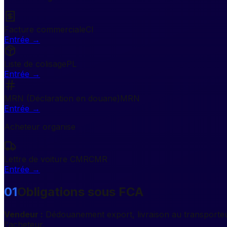
Facture commerciale
CI
Entrée
→
Liste de colisage
PL
Entrée
→
MRN (Déclaration en douane)
MRN
Entrée
→
Acheteur organise
Lettre de voiture CMR
CMR
Entrée
→
01
Obligations sous FCA
Vendeur :
Dédouanement export, livraison au transporteu
l'acheteur.