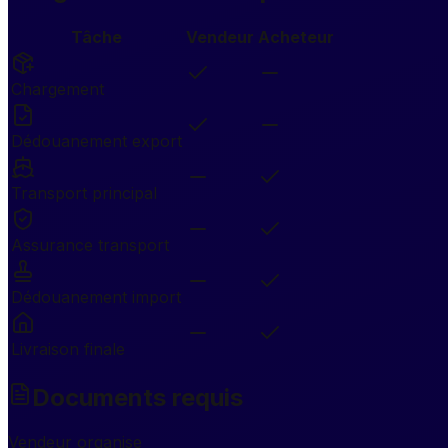
Tâche
Vendeur
Acheteur
Chargement
Dédouanement export
Transport principal
Assurance transport
Dédouanement import
Livraison finale
Documents requis
Vendeur organise