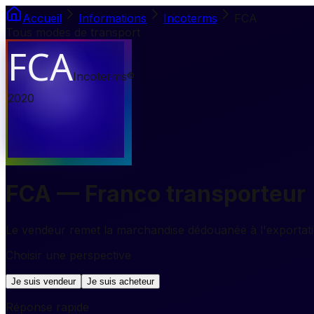
Accueil
Informations
Incoterms
FCA
Tous modes de transport
FCA
Incoterms®
2020
FCA — Franco transporteur
Le vendeur remet la marchandise dédouanée à l'exportati
Choisir une perspective
Je suis vendeur
Je suis acheteur
Réponse rapide