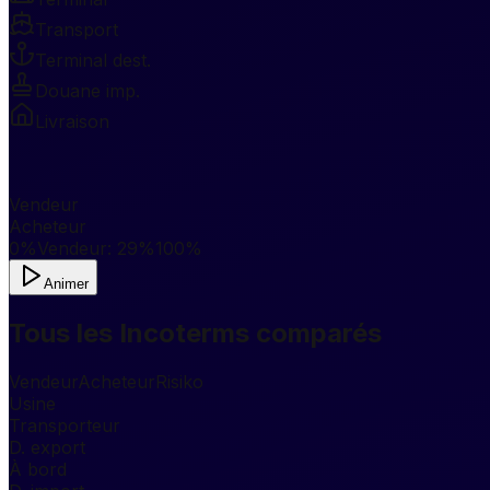
Transport
Terminal dest.
Douane imp.
Livraison
Vendeur
Acheteur
0%
Vendeur
:
29
%
100%
Animer
Tous les Incoterms comparés
Vendeur
Acheteur
Risiko
Usine
Transporteur
D. export
À bord