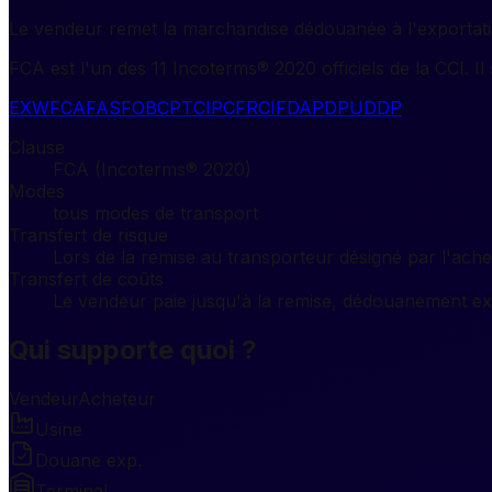
Le vendeur remet la marchandise dédouanée à l'exportati
FCA est l'un des 11 Incoterms® 2020 officiels de la CCI. Il
EXW
FCA
FAS
FOB
CPT
CIP
CFR
CIF
DAP
DPU
DDP
Clause
FCA (Incoterms® 2020)
Modes
tous modes de transport
Transfert de risque
Lors de la remise au transporteur désigné par l'ach
Transfert de coûts
Le vendeur paie jusqu'à la remise, dédouanement expo
Qui supporte quoi ?
Vendeur
Acheteur
Usine
Douane exp.
Terminal