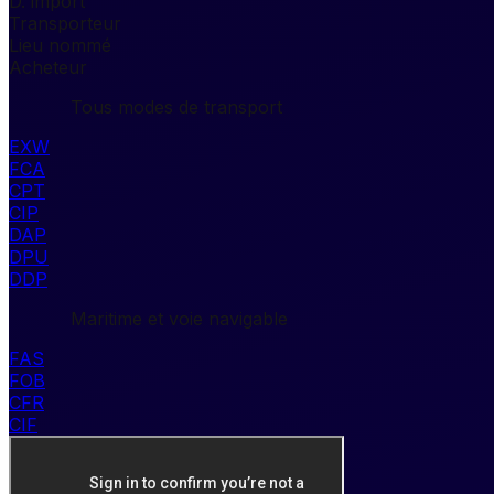
D. import
Transporteur
Lieu nommé
Acheteur
Tous modes de transport
EXW
FCA
CPT
CIP
DAP
DPU
DDP
Maritime et voie navigable
FAS
FOB
CFR
CIF