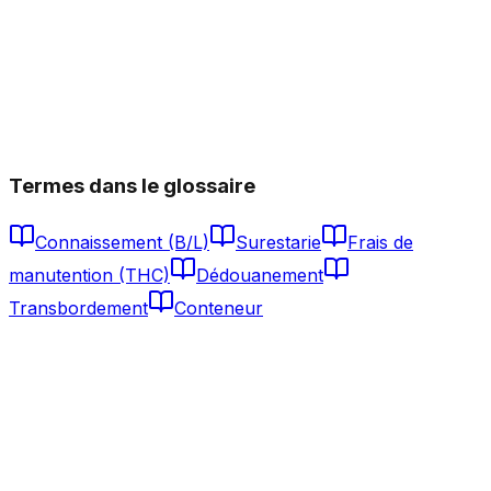
Qu'est-ce que le document T1 et quand en ai-je besoin ?
Quand une lettre de crédit (L/C) est-elle conseillée ?
Qu'est-ce que l'AMS et l'ISF / 10+2 ?
Qu'est-ce que l'ENS et quand doit-il être déposé ?
Termes dans le glossaire
Connaissement (B/L)
Surestarie
Frais de
manutention (THC)
Dédouanement
Transbordement
Conteneur