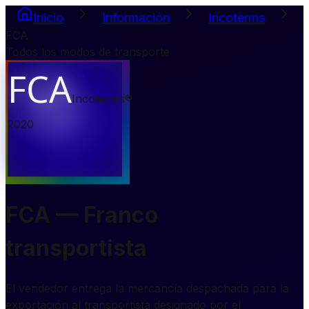
Inicio
Información
Incoterms
FCA
Todos los modos de transporte
FCA
Incoterms®
2020
FCA — Franco
transportista
El vendedor entrega la mercancía despachada para la
exportación al transportista designado por el