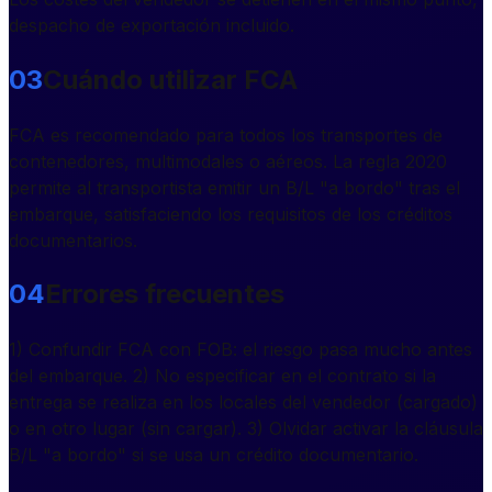
despacho de exportación incluido.
03
Cuándo utilizar FCA
FCA es recomendado para todos los transportes de
contenedores, multimodales o aéreos. La regla 2020
permite al transportista emitir un B/L "a bordo" tras el
embarque, satisfaciendo los requisitos de los créditos
documentarios.
04
Errores frecuentes
1) Confundir FCA con FOB: el riesgo pasa mucho antes
del embarque. 2) No especificar en el contrato si la
entrega se realiza en los locales del vendedor (cargado)
o en otro lugar (sin cargar). 3) Olvidar activar la cláusula
B/L "a bordo" si se usa un crédito documentario.