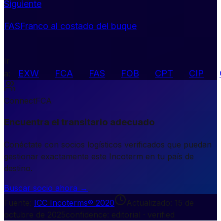
Siguiente
FAS
Franco al costado del buque
Ir
EXW
FCA
FAS
FOB
CPT
CIP
a
:
Connect
FCA
Encuentra el transitario adecuado
Conéctate con socios logísticos verificados que puedan
gestionar exactamente este Incoterm en tu país de
destino.
Buscar socio ahora →
Fuente
:
ICC Incoterms® 2020
Actualizado
:
15 de
octubre de 2025
confidence: editorial · verified