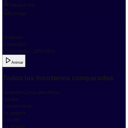
Aduana imp.
Entrega
Vendedor
Comprador
0%
Vendedor
:
29
%
100%
Animar
Todos los Incoterms comparados
Vendedor
Comprador
Risiko
Fábrica
Transportista
Ad. export
A bordo
Ad. import