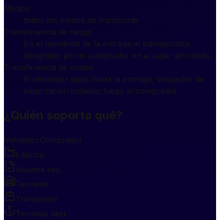
Modos
todos los modos de transporte
Transferencia de riesgo
En el momento de la entrega al transportista
designado por el comprador en el lugar acordado.
Transferencia de costes
El vendedor paga hasta la entrega, despacho de
exportación incluido; luego el comprador.
¿Quién soporta qué?
Vendedor
Comprador
Fábrica
Aduana exp.
Terminal
Transporte
Terminal dest.