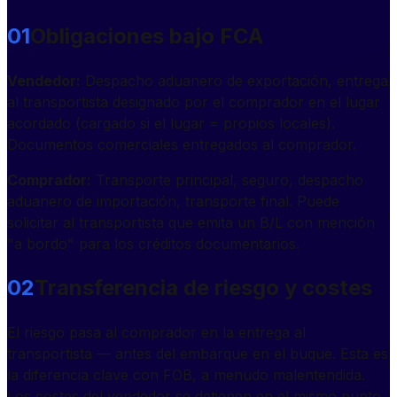
01
Obligaciones bajo FCA
Vendedor:
Despacho aduanero de exportación, entrega
al transportista designado por el comprador en el lugar
acordado (cargado si el lugar = propios locales).
Documentos comerciales entregados al comprador.
Comprador:
Transporte principal, seguro, despacho
aduanero de importación, transporte final. Puede
solicitar al transportista que emita un B/L con mención
"a bordo" para los créditos documentarios.
02
Transferencia de riesgo y costes
El riesgo pasa al comprador en la entrega al
transportista — antes del embarque en el buque. Esta es
la diferencia clave con FOB, a menudo malentendida.
Los costes del vendedor se detienen en el mismo punto,