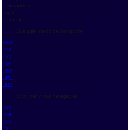
Transportista
Lugar
Comprador
Cualquier modo de transporte
EXW
FCA
CPT
CIP
DAP
DPU
DDP
Solo mar y vías navegables
FAS
FOB
CFR
CIF