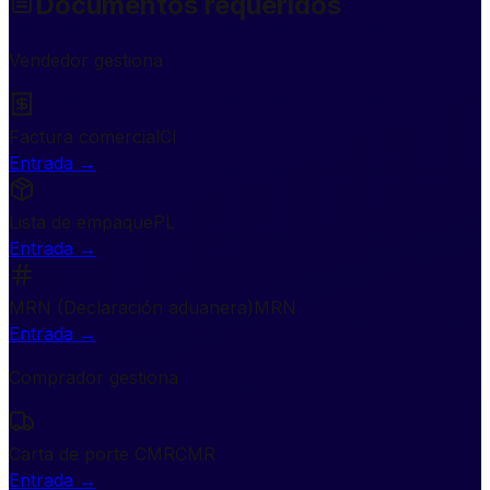
Documentos requeridos
Vendedor gestiona
Factura comercial
CI
Entrada
→
Lista de empaque
PL
Entrada
→
MRN (Declaración aduanera)
MRN
Entrada
→
Comprador gestiona
Carta de porte CMR
CMR
Entrada
→