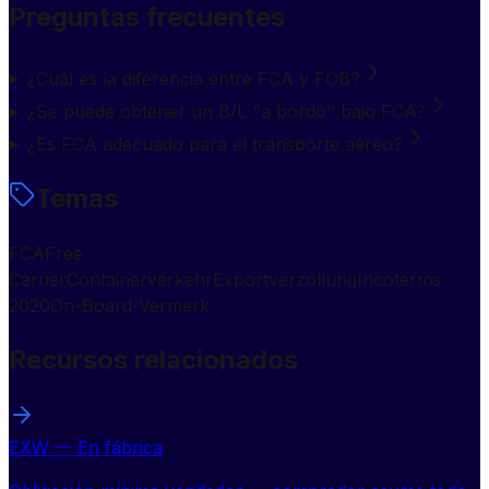
Preguntas frecuentes
¿Cuál es la diferencia entre FCA y FOB?
¿Se puede obtener un B/L "a bordo" bajo FCA?
¿Es FCA adecuado para el transporte aéreo?
Temas
FCA
Free
Carrier
Containerverkehr
Exportverzollung
Incoterms
2020
On-Board-Vermerk
Recursos relacionados
EXW — En fábrica