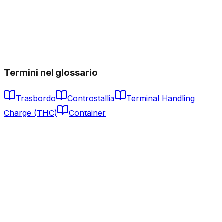
Cos'è lo Slow Steaming e come influenza i tempi di transito?
Qual è la differenza tra il tempo di transito porto-porto e porta-porta?
Ci sono differenze stagionali nei tempi di transito?
Termini nel glossario
Trasbordo
Controstallia
Terminal Handling
Charge (THC)
Container
FCL – Full Container Load
Apri