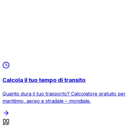
LCL – Groupage
Apri
Documenti & B/L
Apri
Database porti marittimi
Apri
Calcola il tuo tempo di transito
Quanto dura il tuo trasporto? Calcolatore gratuito per
marittimo, aereo e stradale – mondiale.