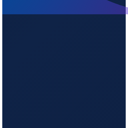
Bogota
→
Shenzhen