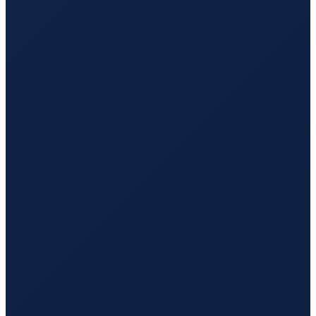
Bogota
→
Guangzhou