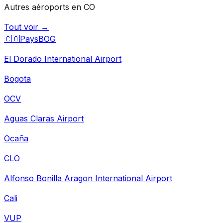
Autres aéroports en CO
Tout voir →
🇨🇴
Pays
BOG
El Dorado International Airport
Bogota
OCV
Aguas Claras Airport
Ocaña
CLO
Alfonso Bonilla Aragon International Airport
Cali
VUP