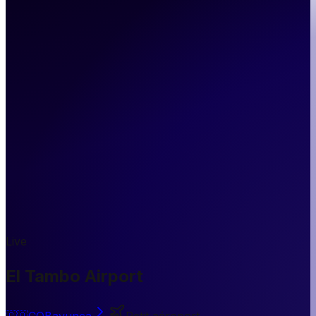
Live
El Tambo Airport
🇨🇴
CO
Bayunca
Petit aéroport