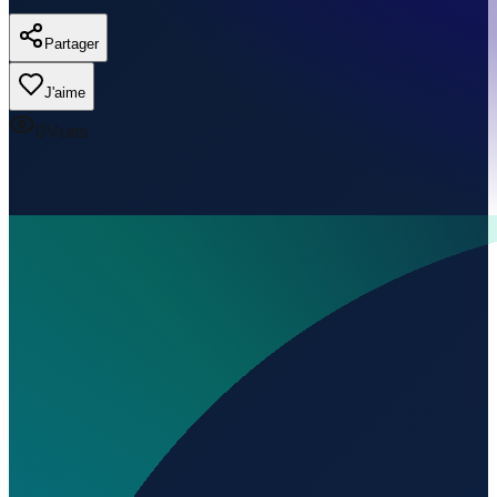
Partager
J'aime
0
Vues