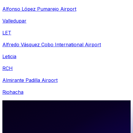
Alfonso López Pumarejo Airport
Valledupar
LET
Alfredo Vásquez Cobo International Airport
Leticia
RCH
Almirante Padilla Airport
Riohacha