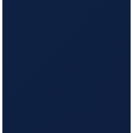
Bogota
→
Hong Kong