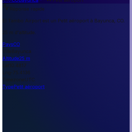
Réponse rapide
El Tambo Airport est un Petit aéroport à Bayunca, CO.
25 m d'altitude.
Pays
CO
Ville
Bayunca
Altitude
25 m
Lat
10.4817
Lng
-75.4136
Timezone
UTC
Type
Petit aéroport