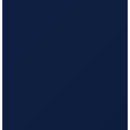
Bogota
→
Tokyo