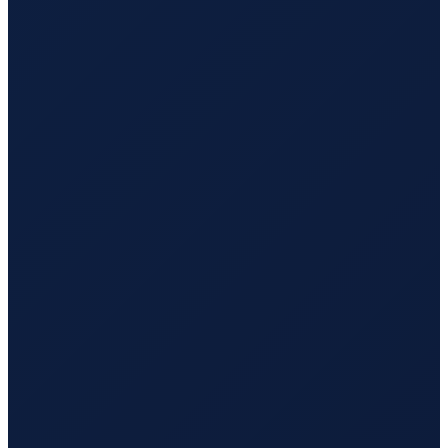
Bogota
→
Busan