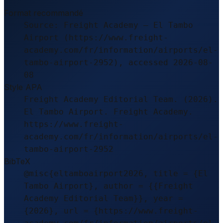
Format recommandé
Source: Freight Academy – El Tambo
Airport (https://www.freight-
academy.com/fr/information/airports/el-
tambo-airport-2952), accessed 2026-08-
08
Style APA
Freight Academy Editorial Team. (2026).
El Tambo Airport. Freight Academy.
https://www.freight-
academy.com/fr/information/airports/el-
tambo-airport-2952
BibTeX
@misc{eltamboairport2026, title = {El
Tambo Airport}, author = {{Freight
Academy Editorial Team}}, year =
{2026}, url = {https://www.freight-