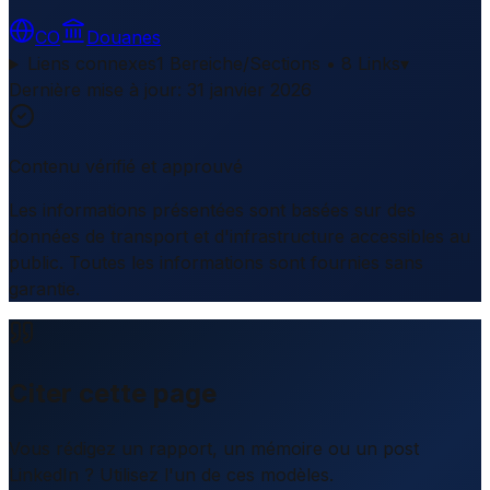
CO
Douanes
Liens connexes
1 Bereiche/Sections • 8 Links
▾
Dernière mise à jour
:
31 janvier 2026
Contenu vérifié et approuvé
Les informations présentées sont basées sur des
données de transport et d'infrastructure accessibles au
public. Toutes les informations sont fournies sans
garantie.
Citer cette page
Vous rédigez un rapport, un mémoire ou un post
LinkedIn ? Utilisez l'un de ces modèles.