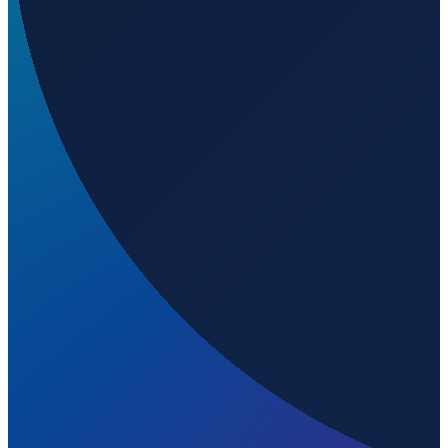
Bogota
→
Shanghai