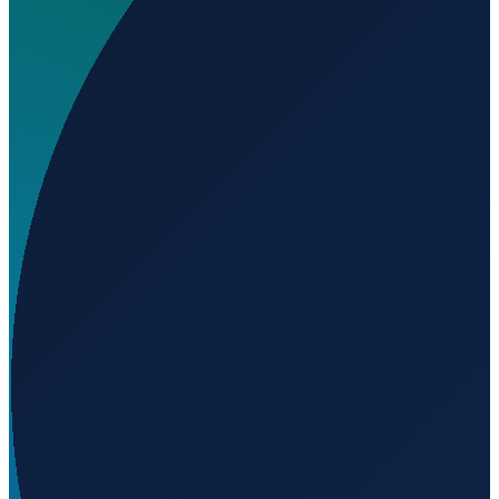
Où se trouve El Tambo Airport ?
▼
À quelle altitude se trouve El Tambo Airport ?
▼
Chargement...
10.48167
,
-75.41361
25
m ü. NN