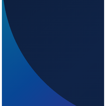
Los Angeles
→
Shenzhen