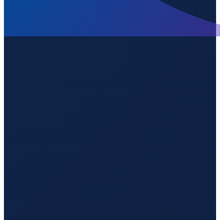
Los Angeles
→
Guangzhou