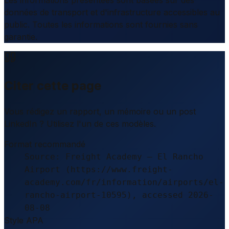
Les informations présentées sont basées sur des
données de transport et d'infrastructure accessibles au
public. Toutes les informations sont fournies sans
garantie.
Citer cette page
Vous rédigez un rapport, un mémoire ou un post
LinkedIn ? Utilisez l'un de ces modèles.
Format recommandé
Source: Freight Academy – El Rancho
Airport (https://www.freight-
academy.com/fr/information/airports/el-
rancho-airport-10595), accessed 2026-
08-08
Style APA