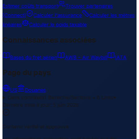
Estimer coûts transport
Trouver partenaires
(Connect)
Calculer l'assurance
Calculer les mètres
linéaires
Calculer le poids taxable
Connaissances associées
Bases du fret aérien
AWB – Air Waybill
IATA
Page du pays
US
Douanes
Liens connexes
1 Bereiche/Sections • 8 Links
▾
Dernière mise à jour
:
5 juin 2026
Contenu vérifié et approuvé