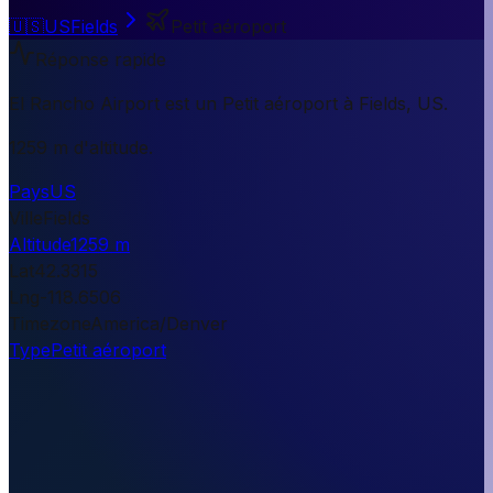
🇺🇸
US
Fields
Petit aéroport
Réponse rapide
El Rancho Airport est un Petit aéroport à Fields, US.
1259 m d'altitude.
Pays
US
Ville
Fields
Altitude
1259 m
Lat
42.3315
Lng
-118.6506
Timezone
America/Denver
Type
Petit aéroport