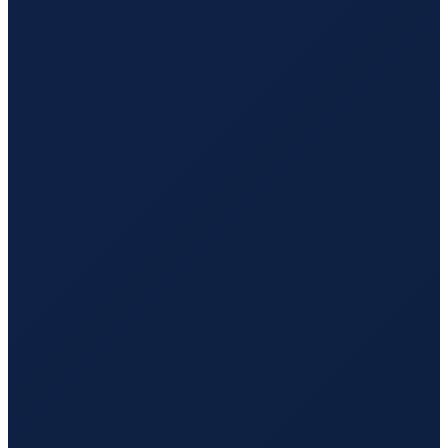
Los Angeles
→
Hong Kong