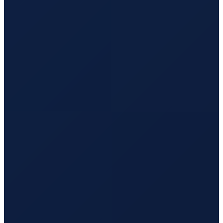
Los Angeles
→
Busan