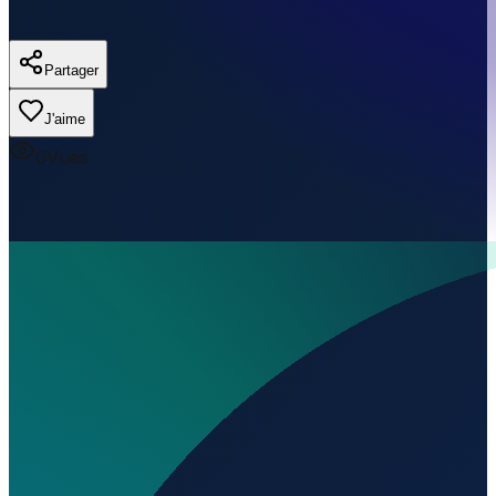
Partager
J'aime
0
Vues