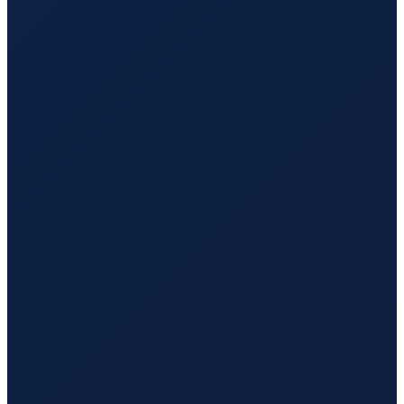
Los Angeles
→
Tokyo