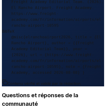
Freight Academy Editorial Team. (2026).
El Rancho Airport. Freight Academy.
https://www.freight-
academy.com/fr/information/airports/el-
rancho-airport-10595
BibTeX
@misc{elranchoairport2026, title = {El
Rancho Airport}, author = {{Freight
Academy Editorial Team}}, year =
{2026}, url = {https://www.freight-
academy.com/fr/information/airports/el-
rancho-airport-10595}, note = {Freight
Academy, accessed 2026-08-08} }
Contenu vérifié et validé par la rédaction.
Questions et réponses de la
communauté