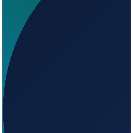
Où se trouve El Rancho Airport ?
▼
À quelle altitude se trouve El Rancho Airport ?
▼
Chargement...
42.33149
,
-118.65061
1259
m ü. NN
Los Angeles
→
Shanghai