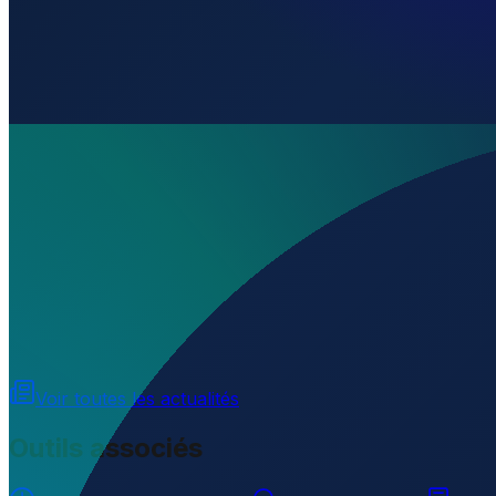
Où se trouve El Purio Airport ?
▼
À quelle altitude se trouve El Purio Airport ?
▼
Chargement...
22.68316
,
-79.88829
20
m ü. NN
Voir toutes les actualités
Outils associés