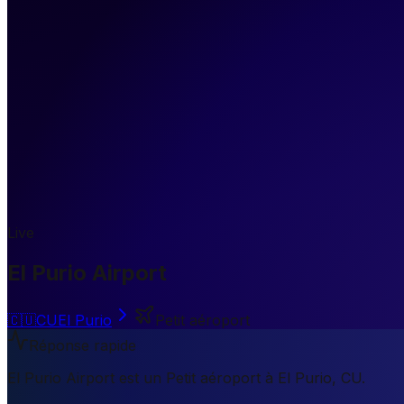
Live
El Purio Airport
🇨🇺
CU
El Purio
Petit aéroport
Réponse rapide
El Purio Airport est un Petit aéroport à El Purio, CU.