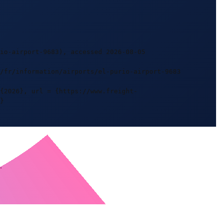
io-airport-9683), accessed 2026-08-05
m/fr/information/airports/el-purio-airport-9683
{2026}, url = {https://www.freight-
}
.