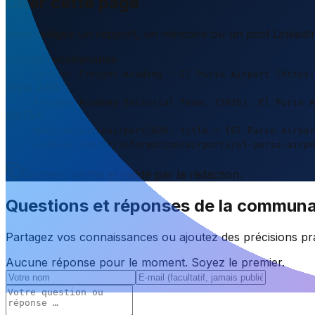
Citer cette page
Vous rédigez un rapport, un mémoire ou un post LinkedIn 
Format recommandé
Source: Freight Academy – El Purio Airport (https:
Style APA
Freight Academy Editorial Team. (2026). El Purio A
BibTeX
@misc{elpurioairport2026, title = {El Purio Airpor
academy.com/fr/information/airports/el-purio-airpo
Contenu vérifié et validé par la rédaction.
Questions et réponses de la commun
Partagez vos connaissances ou ajoutez des précisions pra
Aucune réponse pour le moment. Soyez le premier.