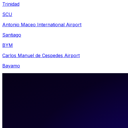
Trinidad
SCU
Antonio Maceo International Airport
Santiago
BYM
Carlos Manuel de Cespedes Airport
Bayamo