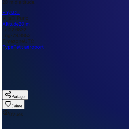
20 m d'altitude.
Pays
CU
Ville
El Purio
Altitude
20 m
Lat
22.6832
Lng
-79.8883
Timezone
UTC
Type
Petit aéroport
Partager
J'aime
0
Vues