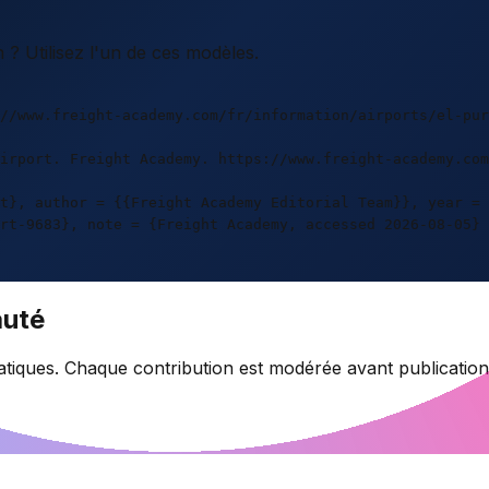
? Utilisez l'un de ces modèles.
//www.freight-academy.com/fr/information/airports/el-pur
irport. Freight Academy. https://www.freight-academy.co
t}, author = {{Freight Academy Editorial Team}}, year = 
rt-9683}, note = {Freight Academy, accessed 2026-08-05} 
auté
tiques. Chaque contribution est modérée avant publication