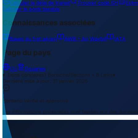
Calculer le délai de transit
Trouver code SH
Estim
Calculer le poids taxable
Connaissances associées
Bases du fret aérien
AWB – Air Waybill
IATA
Page du pays
CU
Douanes
Liens connexes
1 Bereiche/Sections • 8 Links
▾
Dernière mise à jour
:
31 janvier 2026
Contenu vérifié et approuvé
Les informations présentées sont basées sur des données d