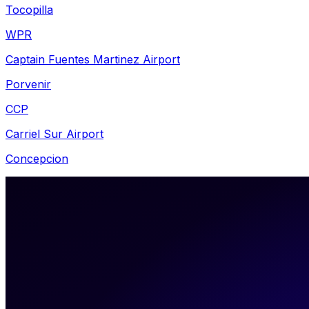
Tocopilla
WPR
Captain Fuentes Martinez Airport
Porvenir
CCP
Carriel Sur Airport
Concepcion