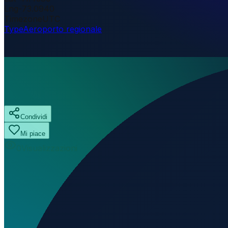
Lng
-73.0940
Timezone
UTC
Type
Aeroporto regionale
Condividi
Mi piace
0
Visualizzazioni