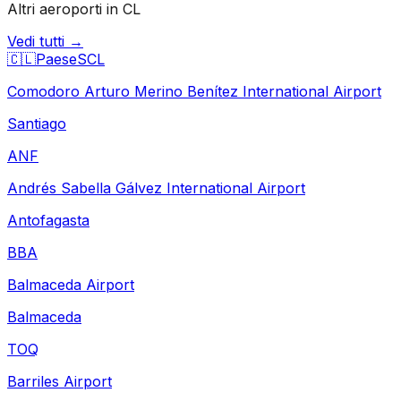
Altri aeroporti in CL
Vedi tutti →
🇨🇱
Paese
SCL
Comodoro Arturo Merino Benítez International Airport
Santiago
ANF
Andrés Sabella Gálvez International Airport
Antofagasta
BBA
Balmaceda Airport
Balmaceda
TOQ
Barriles Airport