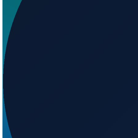
Qual è il codice IATA di El Tepual Airport?
▼
Dove si trova El Tepual Airport?
▼
Qual è il codice ICAO di El Tepual Airport?
▼
A che altitudine si trova El Tepual Airport?
▼
Caricamento...
-41.43890
,
-73.09400
90
m ü. NN
Santiago
→
Shanghai