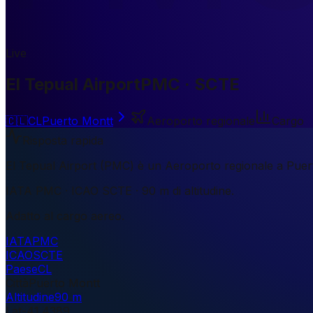
Live
El Tepual Airport
PMC · SCTE
🇨🇱
CL
Puerto Montt
Aeroporto regionale
Cargo
Risposta rapida
El Tepual Airport (PMC) è un Aeroporto regionale a Puer
IATA PMC · ICAO SCTE · 90 m di altitudine.
Adatto al cargo aereo.
IATA
PMC
ICAO
SCTE
Paese
CL
Città
Puerto Montt
Altitudine
90 m
Lat
-41.4389