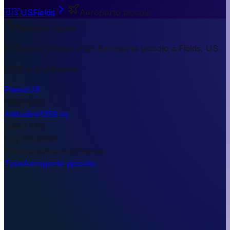
🇺🇸
US
Fields
Aeroporto piccolo
Risposta rapida
El Rancho Airport è un Aeroporto piccolo a Fields, US.
1259 m di altitudine.
Paese
US
Città
Fields
Altitudine
1259 m
Lat
42.3315
Lng
-118.6506
Timezone
America/Denver
Type
Aeroporto piccolo