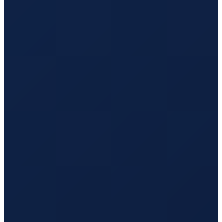
Los Angeles
→
Hong Kong