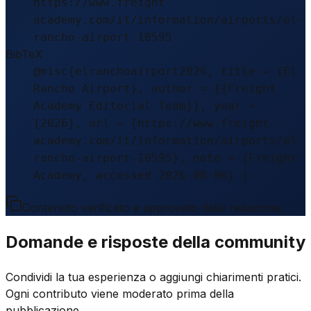
https://www.freight-
academy.com/it/information/airports/el-
rancho-airport-10595
BibTeX
@misc{elranchoairport2026, title = {El
Rancho Airport}, author = {{Freight
Academy Editorial Team}}, year =
{2026}, url = {https://www.freight-
academy.com/it/information/airports/el-
rancho-airport-10595}, note = {Freight
Academy, accessed 2026-08-06} }
Contenuto verificato e approvato dalla redazione.
Domande e risposte della community
Condividi la tua esperienza o aggiungi chiarimenti pratici.
Ogni contributo viene moderato prima della
pubblicazione.