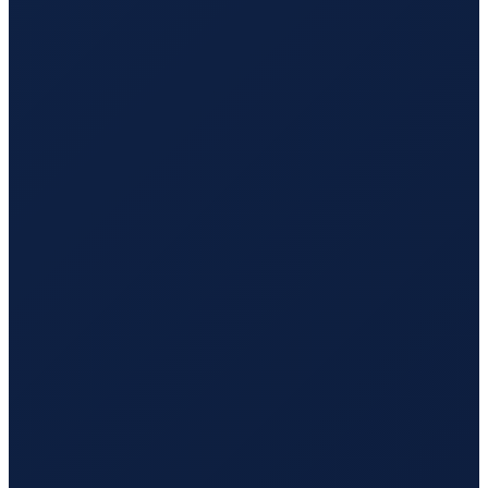
Los Angeles
→
Tokyo