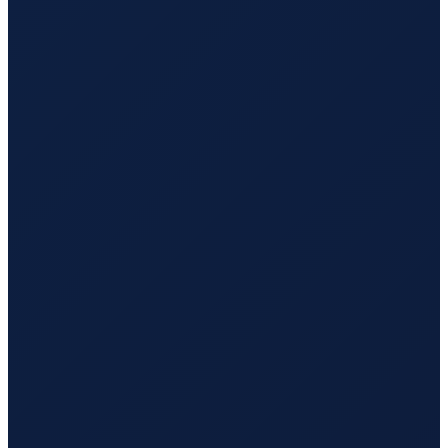
Los Angeles
→
Busan