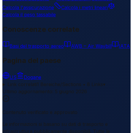
Calcola l'assicurazione
Calcola i metri lineari
Calcola il peso tassabile
Conoscenze correlate
Basi del trasporto aereo
AWB – Air Waybill
IATA
Pagina del paese
US
Dogane
Link correlati
1 Bereiche/Sections • 8 Links
▾
Ultimo aggiornamento
:
5 giugno 2026
Contenuto verificato e approvato
Le informazioni si basano su dati di trasporto e
infrastruttura pubblicamente disponibili. Tutte le