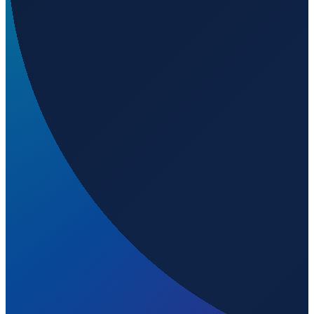
Los Angeles
→
Shenzhen