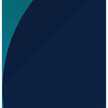
Dove si trova El Rancho Airport?
▼
A che altitudine si trova El Rancho Airport?
▼
Caricamento...
42.33149
,
-118.65061
1259
m ü. NN
Los Angeles
→
Shanghai