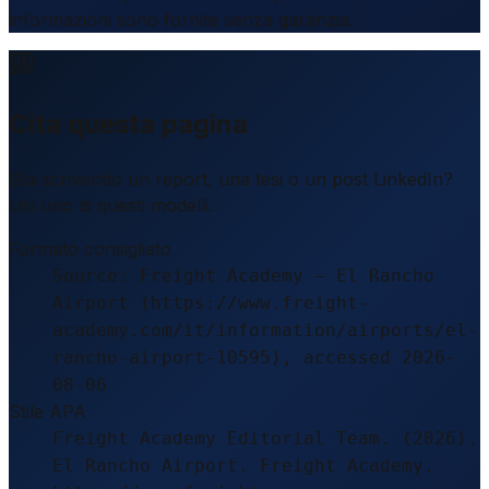
informazioni sono fornite senza garanzia.
Cita questa pagina
Sta scrivendo un report, una tesi o un post LinkedIn?
Usi uno di questi modelli.
Formato consigliato
Source: Freight Academy – El Rancho
Airport (https://www.freight-
academy.com/it/information/airports/el-
rancho-airport-10595), accessed 2026-
08-06
Stile APA
Freight Academy Editorial Team. (2026).
El Rancho Airport. Freight Academy.