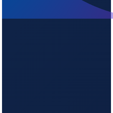
Los Angeles
→
Guangzhou