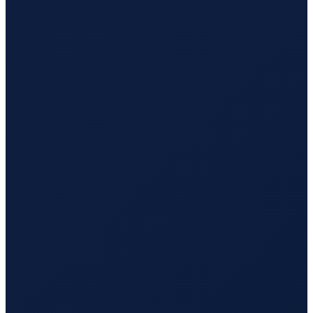
Sao Paulo
→
Busan