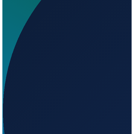
Où se trouve El Salvador Airport ?
▼
À quelle altitude se trouve El Salvador Airport ?
▼
Chargement...
-17.87460
,
-39.90423
99
m ü. NN