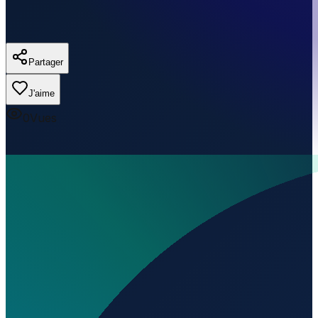
Partager
J'aime
0
Vues