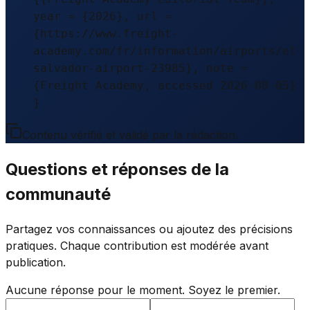
year = {2026}, url =
{https://www.freight-
academy.com/fr/information/airports/el-
salvador-airport-23985}, note =
{Freight Academy, accessed 2026-08-05}
}
Contenu vérifié et validé par la rédaction.
Questions et réponses de la
communauté
Partagez vos connaissances ou ajoutez des précisions
pratiques. Chaque contribution est modérée avant
publication.
Aucune réponse pour le moment. Soyez le premier.