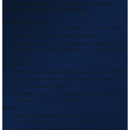
Vous rédigez un rapport, un mémoire ou un post
LinkedIn ? Utilisez l'un de ces modèles.
Format recommandé
Source: Freight Academy – El Salvador
Airport (https://www.freight-
academy.com/fr/information/airports/el-
salvador-airport-23985), accessed 2026-
08-05
Style APA
Freight Academy Editorial Team. (2026).
El Salvador Airport. Freight Academy.
https://www.freight-
academy.com/fr/information/airports/el-
salvador-airport-23985
BibTeX
@misc{elsalvadorairport2026, title =
{El Salvador Airport}, author =
{{Freight Academy Editorial Team}},