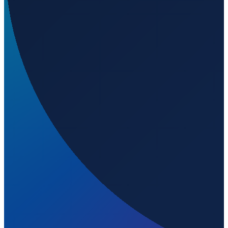
Sao Paulo
→
Shanghai