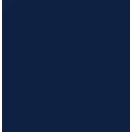
Sao Paulo
→
Guangzhou