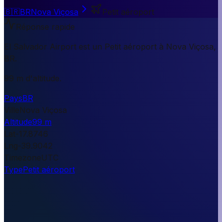
🇧🇷
BR
Nova Viçosa
Petit aéroport
Réponse rapide
El Salvador Airport est un Petit aéroport à Nova Viçosa,
BR.
99 m d'altitude.
Pays
BR
Ville
Nova Viçosa
Altitude
99 m
Lat
-17.8746
Lng
-39.9042
Timezone
UTC
Type
Petit aéroport