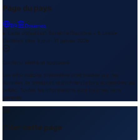
Page du pays
BR
Douanes
Liens connexes
1 Bereiche/Sections • 8 Links
▾
Dernière mise à jour
:
31 janvier 2026
Contenu vérifié et approuvé
Les informations présentées sont basées sur des
données de transport et d'infrastructure accessibles au
public. Toutes les informations sont fournies sans
garantie.
Citer cette page