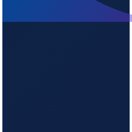
Sao Paulo
→
Shenzhen