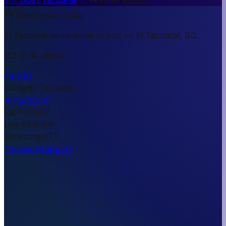
Respuesta rápida
El Tacuaral es un small airport en El Tacuaral, BO.
152 m de altitud.
País
BO
Ciudad
El Tacuaral
Altitud
152 m
Lat
-14.0807
Lng
-65.6580
Timezone
UTC
Type
small airport