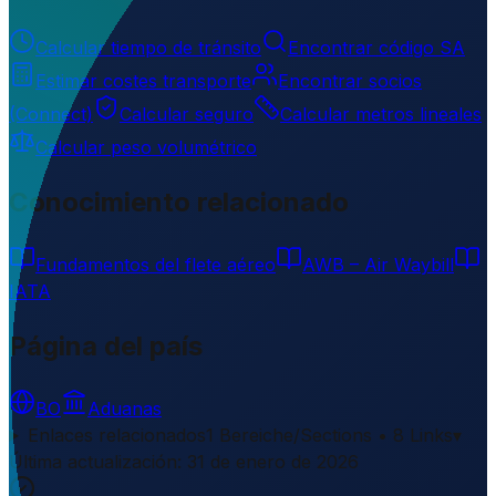
Calcular tiempo de tránsito
Encontrar código SA
Estimar costes transporte
Encontrar socios
(Connect)
Calcular seguro
Calcular metros lineales
Calcular peso volumétrico
Conocimiento relacionado
Fundamentos del flete aéreo
AWB – Air Waybill
IATA
Página del país
BO
Aduanas
Enlaces relacionados
1 Bereiche/Sections • 8 Links
▾
Última actualización
:
31 de enero de 2026