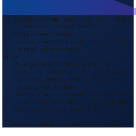
08-05
Estilo APA
Freight Academy Editorial Team. (2026).
El Tacuaral. Freight Academy.
https://www.freight-
academy.com/es/information/airports/el-
tacuaral-airport-9698
BibTeX
@misc{eltacuaral2026, title = {El
Tacuaral}, author = {{Freight Academy
Editorial Team}}, year = {2026}, url =
{https://www.freight-
academy.com/es/information/airports/el-
tacuaral-airport-9698}, note = {Freight
Academy, accessed 2026-08-05} }
Contenido revisado y aprobado por la redacción.