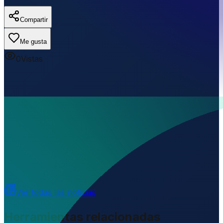
Compartir
Me gusta
0
Vistas
▼
▼
Cargando...
-14.08070
,
-65.65800
152
m ü. NN
Ver todas las noticias
Herramientas relacionadas