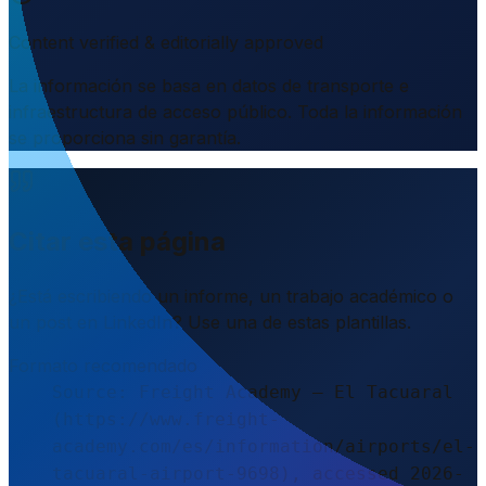
Content verified & editorially approved
La información se basa en datos de transporte e
infraestructura de acceso público. Toda la información
se proporciona sin garantía.
Citar esta página
¿Está escribiendo un informe, un trabajo académico o
un post en LinkedIn? Use una de estas plantillas.
Formato recomendado
Source: Freight Academy – El Tacuaral
(https://www.freight-
academy.com/es/information/airports/el-
tacuaral-airport-9698), accessed 2026-