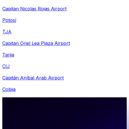
Capitan Nicolas Rojas Airport
Potosí
TJA
Capitan Oriel Lea Plaza Airport
Tarija
CIJ
Capitán Aníbal Arab Airport
Cobija