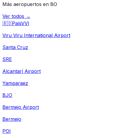
Más aeropuertos en BO
Ver todos →
🇧🇴
País
VVI
Viru Viru International Airport
Santa Cruz
SRE
Alcantarí Airport
Yamparaez
BJO
Bermejo Airport
Bermejo
POI