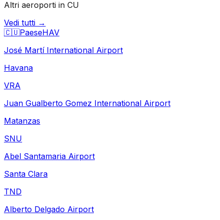
Altri aeroporti in CU
Vedi tutti →
🇨🇺
Paese
HAV
José Martí International Airport
Havana
VRA
Juan Gualberto Gomez International Airport
Matanzas
SNU
Abel Santamaria Airport
Santa Clara
TND
Alberto Delgado Airport