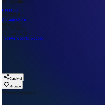
20 m di altitudine.
Paese
CU
Città
El Purio
Altitudine
20 m
Lat
22.6832
Lng
-79.8883
Timezone
UTC
Type
Aeroporto piccolo
Condividi
Mi piace
0
Visualizzazioni