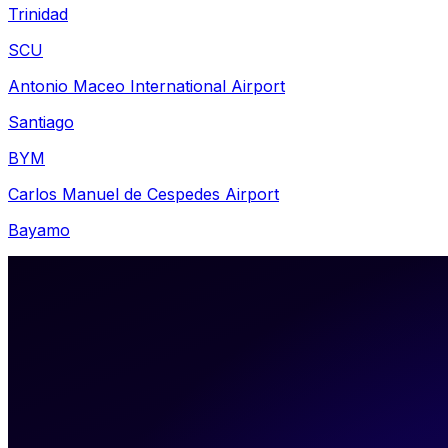
Trinidad
SCU
Antonio Maceo International Airport
Santiago
BYM
Carlos Manuel de Cespedes Airport
Bayamo