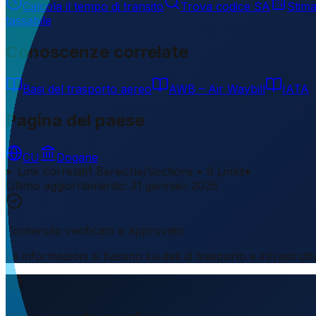
Calcola il tempo di transito
Trova codice SA
Stima
tassabile
Conoscenze correlate
Basi del trasporto aereo
AWB – Air Waybill
IATA
Pagina del paese
CU
Dogane
Link correlati
1 Bereiche/Sections • 8 Links
▾
Ultimo aggiornamento
:
31 gennaio 2026
Contenuto verificato e approvato
Le informazioni si basano su dati di trasporto e infrastrut