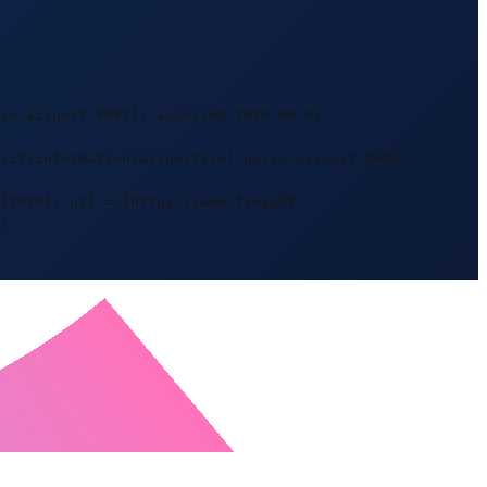
io-airport-9683), accessed 2026-08-05
m/it/information/airports/el-purio-airport-9683
{2026}, url = {https://www.freight-
}