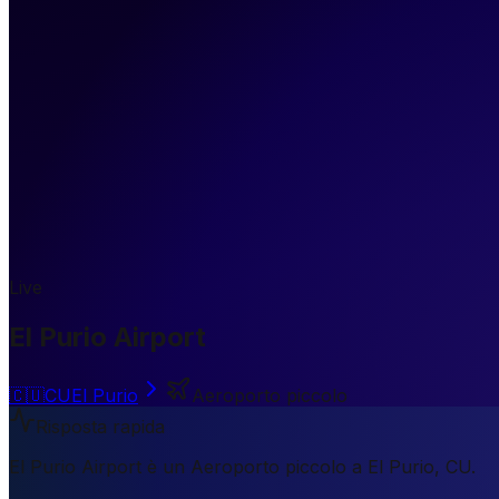
Live
El Purio Airport
🇨🇺
CU
El Purio
Aeroporto piccolo
Risposta rapida
El Purio Airport è un Aeroporto piccolo a El Purio, CU.