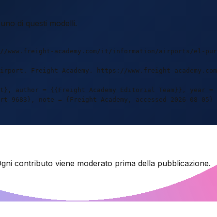
uno di questi modelli.
//www.freight-academy.com/it/information/airports/el-pur
irport. Freight Academy. https://www.freight-academy.co
t}, author = {{Freight Academy Editorial Team}}, year = 
rt-9683}, note = {Freight Academy, accessed 2026-08-05} 
. Ogni contributo viene moderato prima della pubblicazione.