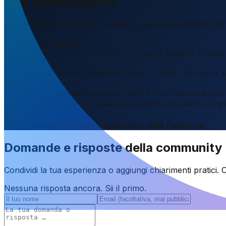
Cita questa pagina
Sta scrivendo un report, una tesi o un post LinkedIn? Usi 
Formato consigliato
Source: Freight Academy – El Purio Airport (https:
Stile APA
Freight Academy Editorial Team. (2026). El Purio A
BibTeX
@misc{elpurioairport2026, title = {El Purio Airpor
academy.com/it/information/airports/el-purio-airpo
Contenuto verificato e approvato dalla redazione.
Domande e risposte della community
Condividi la tua esperienza o aggiungi chiarimenti pratici
Nessuna risposta ancora. Sii il primo.