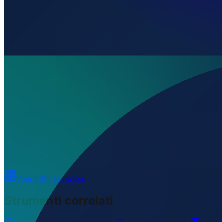
Dove si trova El Purio Airport?
▼
A che altitudine si trova El Purio Airport?
▼
Caricamento...
22.68316
,
-79.88829
20
m ü. NN
Vedi tutte le notizie
Strumenti correlati