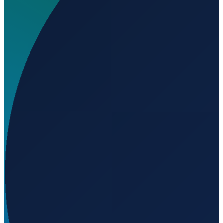
▼
▼
▼
▼
Cargando...
-42.75920
,
-65.10270
130
m ü. NN
Buenos Aires
→
Shanghai