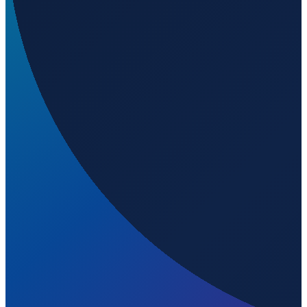
Buenos Aires
→
Shenzhen