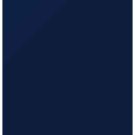
Buenos Aires
→
Busan