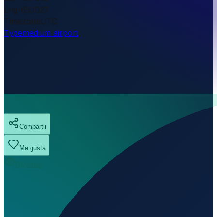
Lng
-65.1027
Timezone
UTC
Type
medium airport
Compartir
Me gusta
0
Vistas