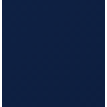
Buenos Aires
→
Tokyo