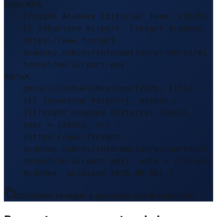
Estilo APA
Freight Academy Editorial Team. (2026).
El Tehuelche Airport. Freight Academy.
https://www.freight-
academy.com/es/information/airports/el-
tehuelche-airport-pmy
BibTeX
@misc{eltehuelcheairport2026, title =
{El Tehuelche Airport}, author =
{{Freight Academy Editorial Team}},
year = {2026}, url =
{https://www.freight-
academy.com/es/information/airports/el-
tehuelche-airport-pmy}, note = {Freight
Academy, accessed 2026-08-06} }
Contenido revisado y aprobado por la redacción.