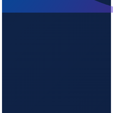
Buenos Aires
→
Guangzhou