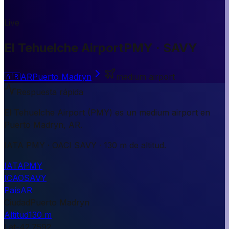
Live
El Tehuelche Airport
PMY · SAVY
🇦🇷
AR
Puerto Madryn
medium airport
Respuesta rápida
El Tehuelche Airport (PMY) es un medium airport en
Puerto Madryn, AR.
IATA PMY · OACI SAVY · 130 m de altitud.
IATA
PMY
ICAO
SAVY
País
AR
Ciudad
Puerto Madryn
Altitud
130 m
Lat
-42.7592