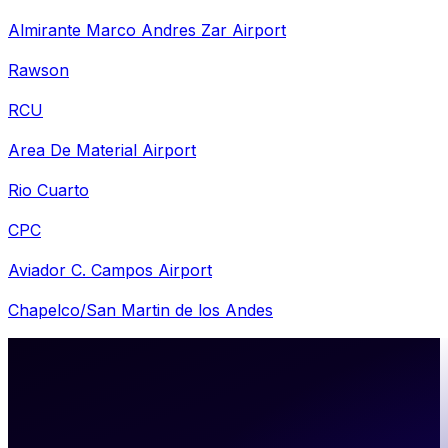
Almirante Marco Andres Zar Airport
Rawson
RCU
Area De Material Airport
Rio Cuarto
CPC
Aviador C. Campos Airport
Chapelco/San Martin de los Andes