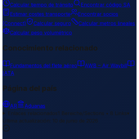
Calcular tiempo de tránsito
Encontrar código SA
Estimar costes transporte
Encontrar socios
(Connect)
Calcular seguro
Calcular metros lineales
Calcular peso volumétrico
Conocimiento relacionado
Fundamentos del flete aéreo
AWB – Air Waybill
IATA
Página del país
AR
Aduanas
Enlaces relacionados
1 Bereiche/Sections • 8 Links
▾
Última actualización
:
10 de junio de 2026