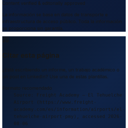
Content verified & editorially approved
La información se basa en datos de transporte e
infraestructura de acceso público. Toda la información
se proporciona sin garantía.
Citar esta página
¿Está escribiendo un informe, un trabajo académico o
un post en LinkedIn? Use una de estas plantillas.
Formato recomendado
Source: Freight Academy – El Tehuelche
Airport (https://www.freight-
academy.com/es/information/airports/el-
tehuelche-airport-pmy), accessed 2026-
08-06