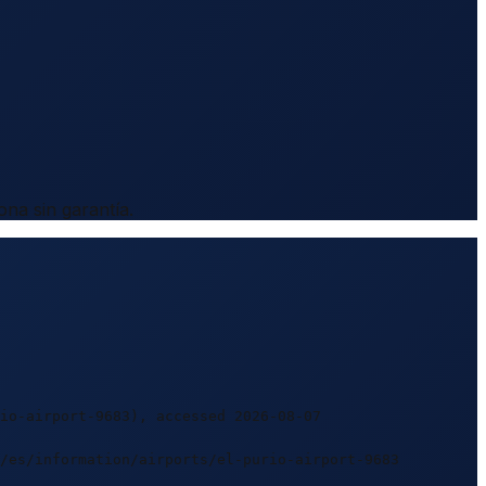
na sin garantía.
io-airport-9683), accessed 2026-08-07
m/es/information/airports/el-purio-airport-9683