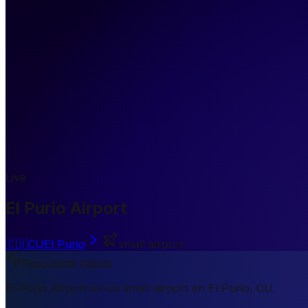
Live
El Purio Airport
🇨🇺
CU
El Purio
small airport
Respuesta rápida
El Purio Airport es un small airport en El Purio, CU.