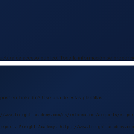
uctura de acceso público. Toda la información se proporcio
ost en LinkedIn? Use una de estas plantillas.
//www.freight-academy.com/es/information/airports/el-pur
irport. Freight Academy. https://www.freight-academy.co