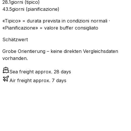
28.1
giorni
(
tipico
)
43.5
giorni
(
pianificazione
)
«Tipico» = durata prevista in condizioni normali ·
«Pianificazione» = valore buffer consigliato
Schätzwert
Grobe Orientierung – keine direkten Vergleichsdaten
vorhanden.
Sea freight approx. 28 days
Air freight approx. 7 days
Costo
Modalità
Tempo di transito
Emissioni
stimato
CO₂