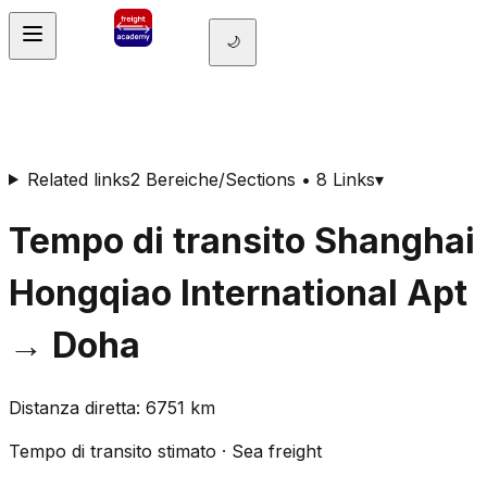
🌙
Related links
2 Bereiche/Sections • 8 Links
▾
Tempo di transito
Shanghai
Hongqiao International Apt
→
Doha
Distanza diretta
:
6751
km
Tempo di transito stimato
·
Sea freight