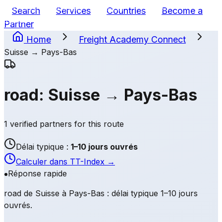
Wissen
Glossar
News
Partner
Search
Services
Countries
Become a
finden
Newsletter
Was ist Frachtportal?
Partner
Home
Freight Academy
Connect
Suisse
→
Pays-Bas
road
:
Suisse
→
Pays-Bas
1 verified partners for this route
Délai typique :
1–10 jours ouvrés
Calculer dans TT-Index
→
Réponse rapide
road de Suisse à Pays-Bas : délai typique 1–10 jours
ouvrés.