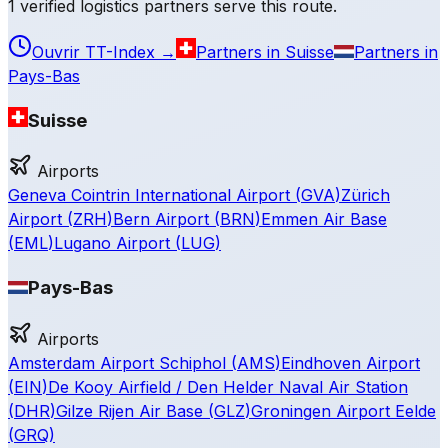
1 verified logistics partners serve this route.
Ouvrir TT-Index
→
Partners in Suisse
Partners in
Pays-Bas
Suisse
Airports
Geneva Cointrin International Airport
(
GVA
)
Zürich
Airport
(
ZRH
)
Bern Airport
(
BRN
)
Emmen Air Base
(
EML
)
Lugano Airport
(
LUG
)
Pays-Bas
Airports
Amsterdam Airport Schiphol
(
AMS
)
Eindhoven Airport
(
EIN
)
De Kooy Airfield / Den Helder Naval Air Station
(
DHR
)
Gilze Rijen Air Base
(
GLZ
)
Groningen Airport Eelde
(
GRQ
)