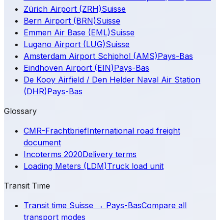
Zürich Airport (ZRH)
Suisse
Bern Airport (BRN)
Suisse
Emmen Air Base (EML)
Suisse
Lugano Airport (LUG)
Suisse
Amsterdam Airport Schiphol (AMS)
Pays-Bas
Eindhoven Airport (EIN)
Pays-Bas
De Kooy Airfield / Den Helder Naval Air Station
(DHR)
Pays-Bas
Glossary
CMR-Frachtbrief
International road freight
document
Incoterms 2020
Delivery terms
Loading Meters (LDM)
Truck load unit
Transit Time
Transit time Suisse → Pays-Bas
Compare all
transport modes