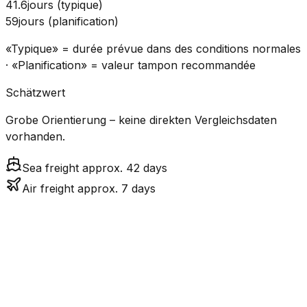
41.6
jours
(
typique
)
59
jours
(
planification
)
«Typique» = durée prévue dans des conditions normales
· «Planification» = valeur tampon recommandée
Schätzwert
Grobe Orientierung – keine direkten Vergleichsdaten
vorhanden.
Sea freight approx. 42 days
Air freight approx. 7 days
Coût
Mode
Temps de transit
Émissions
estimé
CO₂