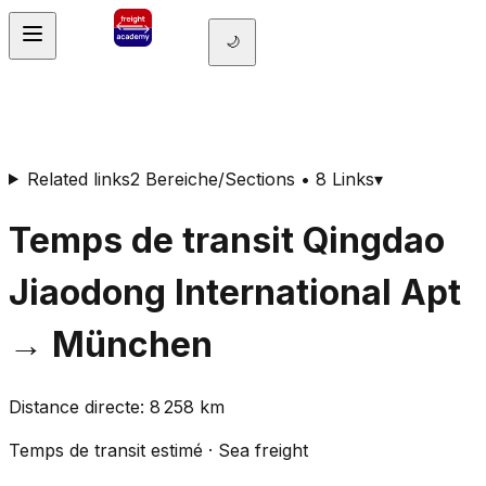
🌙
Related links
2 Bereiche/Sections • 8 Links
▾
Temps de transit
Qingdao
Jiaodong International Apt
→
München
Distance directe
:
8 258
km
Temps de transit estimé
·
Sea freight