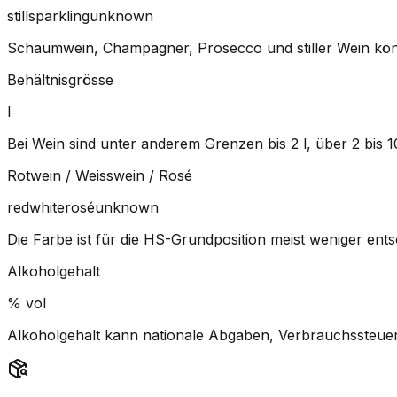
still
sparkling
unknown
Schaumwein, Champagner, Prosecco und stiller Wein könne
Behältnisgrösse
l
Bei Wein sind unter anderem Grenzen bis 2 l, über 2 bis 10
Rotwein / Weisswein / Rosé
red
white
rosé
unknown
Die Farbe ist für die HS-Grundposition meist weniger ent
Alkoholgehalt
% vol
Alkoholgehalt kann nationale Abgaben, Verbrauchssteuer