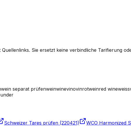
it Quellenlinks. Sie ersetzt keine verbindliche Tarifierung
wein separat prüfen
wein
wine
vino
vin
rotwein
red wine
weiss
gunder
Schweizer Tares prüfen (220421)
WCO Harmonized S