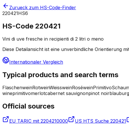
Zurueck zum HS-Code-Finder
220421
HS6
HS-Code
220421
Vini di uve fresche in recipienti di 2 litri o meno
Diese Detailansicht ist eine unverbindliche Orientierung m
Internationaler Vergleich
Typical products and search terms
Flaschenwein
Rotwein
Weisswein
Roséwein
Primitivo
Schaum
wine
primitivo
merlot
cabernet sauvignon
pinot noir
blaubur
Official sources
EU TARIC mit 2204210000
US HTS Suche 220421