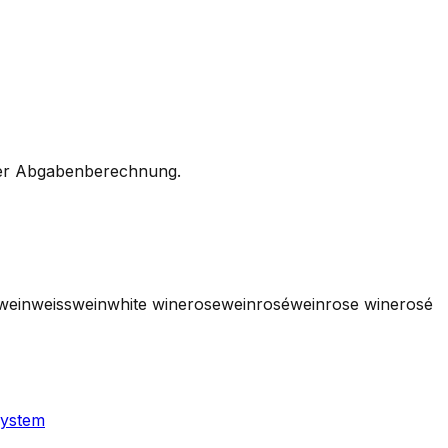
 oder Abgabenberechnung.
wein
weisswein
white wine
rosewein
roséwein
rose wine
rosé
ystem