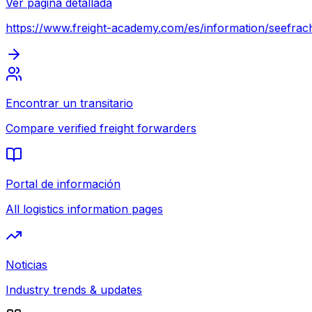
Ver página detallada
https://www.freight-academy.com
/es/information/seefrach
Encontrar un transitario
Compare verified freight forwarders
Portal de información
All logistics information pages
Noticias
Industry trends & updates