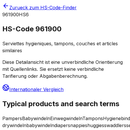
Zurueck zum HS-Code-Finder
961900
HS6
HS-Code
961900
Serviettes hygieniques, tampons, couches et articles
similaires
Diese Detailansicht ist eine unverbindliche Orientierung
mit Quellenlinks. Sie ersetzt keine verbindliche
Tarifierung oder Abgabenberechnung.
Internationaler Vergleich
Typical products and search terms
Pampers
Babywindeln
Einwegwindeln
Tampons
Hygienebin
dry
windeln
babywindeln
diapers
nappies
huggies
swaddlers
s