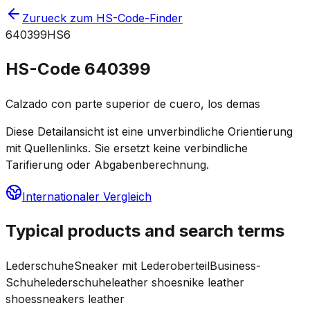
Zurueck zum HS-Code-Finder
640399
HS6
HS-Code
640399
Calzado con parte superior de cuero, los demas
Diese Detailansicht ist eine unverbindliche Orientierung
mit Quellenlinks. Sie ersetzt keine verbindliche
Tarifierung oder Abgabenberechnung.
Internationaler Vergleich
Typical products and search terms
Lederschuhe
Sneaker mit Lederoberteil
Business-
Schuhe
lederschuhe
leather shoes
nike leather
shoes
sneakers leather